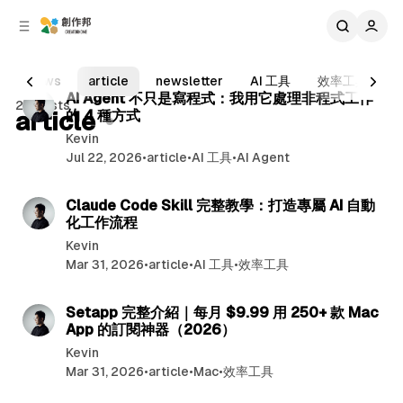
C
S
o
i
d
n
6 min read
e
t
News
article
newsletter
AI 工具
效率工具
b
e
P
AI Agent 不只是寫程式：我用它處理非程式工作
23 posts
n
a
article
的 4 種方式
o
r
t
Kevin
s
Jul 22, 2026
•
article
•
AI 工具
•
AI Agent
t
12 min read
s
Claude Code Skill 完整教學：打造專屬 AI 自動
化工作流程
Kevin
Mar 31, 2026
•
article
•
AI 工具
•
效率工具
13 min read
Setapp 完整介紹｜每月 $9.99 用 250+ 款 Mac
App 的訂閱神器（2026）
Kevin
Mar 31, 2026
•
article
•
Mac
•
效率工具
10 min read