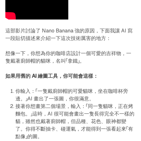
這部影片討論了 Nano Banana 強的原因，下面我讓 AI 寫
一段貼切描述來介紹一下這次技術厲害的地方：
想像一下，你想為你的咖啡店設計一個可愛的吉祥物，一
隻戴著廚師帽的貓咪，名叫「拿鐵」。
如果用舊的 AI 繪圖工具，你可能會這樣：
你輸入：「一隻戴廚師帽的可愛貓咪，坐在咖啡杯旁
邊。」AI 畫出了一張圖，你很滿意。
接著你想畫第二個場景，輸入：「同一隻貓咪，正在烤
麵包。」這時，AI 很可能會畫出一隻長得完全不一樣的
貓，雖然也戴著廚師帽，但品種、花色、眼神都變
了。你得不斷抽卡、碰運氣，才能得到一張看起來「有
點像」的圖。