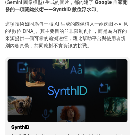
(Gemini 圖像模型) 生成的圖片，都內建了
Google 自家開
發的一項關鍵技術——SynthID 數位浮水印
。
這項技術如同為每一張 AI 生成的圖像植入一組肉眼不可見
的「數位 DNA」。其主要目的並非限制創作，而是為內容的
來源提供一個可靠的追溯途徑，藉此幫助平台與使用者辨
別內容真偽，共同應對不實資訊的挑戰。
SynthID