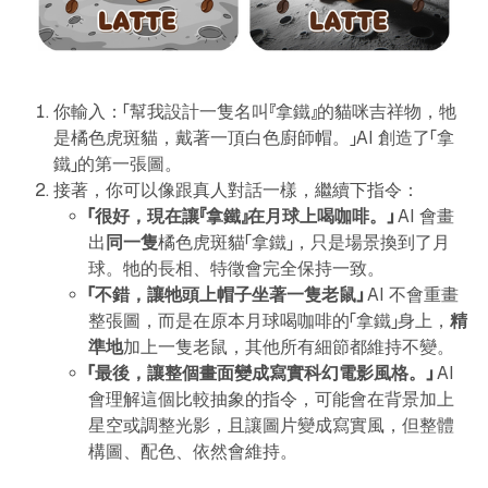
你輸入：「幫我設計一隻名叫『拿鐵』的貓咪吉祥物，牠
是橘色虎斑貓，戴著一頂白色廚師帽。」AI 創造了「拿
鐵」的第一張圖。
接著，你可以像跟真人對話一樣，繼續下指令：
「很好，現在讓『拿鐵』在月球上喝咖啡。」
AI 會畫
出
同一隻
橘色虎斑貓「拿鐵」，只是場景換到了月
球。牠的長相、特徵會完全保持一致。
「不錯，讓牠頭上帽子坐著一隻老鼠」
AI 不會重畫
整張圖，而是在原本月球喝咖啡的「拿鐵」身上，
精
準地
加上一隻老鼠，其他所有細節都維持不變。
「最後，讓整個畫面變成寫實科幻電影風格。」
AI
會理解這個比較抽象的指令，可能會在背景加上
星空或調整光影，且讓圖片變成寫實風，但整體
構圖、配色、依然會維持。