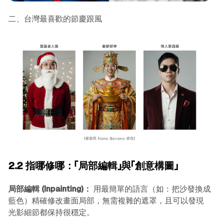
二、台灣最喜歡的節慶跟風
2.2 指哪修哪：「局部編輯」與「創意構圖」
局部編輯 (Inpainting)：
用最簡單的語言（如：把沙發換成
藍色）精確修改畫面局部，無需複雜的遮罩，且可以發現
光影細節都保持很穩定。