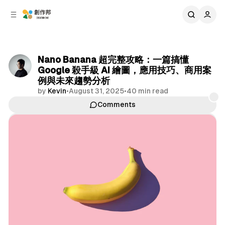
C
S
o
i
d
n
e
t
b
e
Nano Banana 超完整攻略：一篇搞懂
n
a
Google 殺手級 AI 繪圖，應用技巧、商用案
r
t
例與未來趨勢分析
by
Kevin
•
August 31, 2025
•
40 min read
Comments
Share