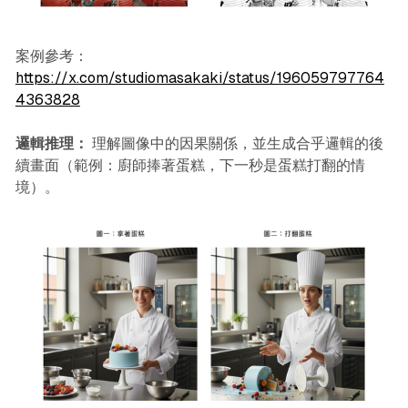
案例參考：
https://x.com/studiomasakaki/status/196059797764
4363828
邏輯推理：
理解圖像中的因果關係，並生成合乎邏輯的後
續畫面（範例：廚師捧著蛋糕，下一秒是蛋糕打翻的情
境）。