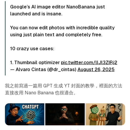
Google’s AI image editor NanoBanana just
launched and is insane.
You can now edit photos with incredible quality
using just plain text and completely free.
10 crazy use cases:
1. Thumbnail optimizer
pic.twitter.com/llJl3ZIRj2
— Alvaro Cintas (@dr_cintas)
August 26, 2025
我之前寫過一篇用 GPT 生成 YT 封面的教學，裡面的方法
直接改用 Nano Banana 也很適合。