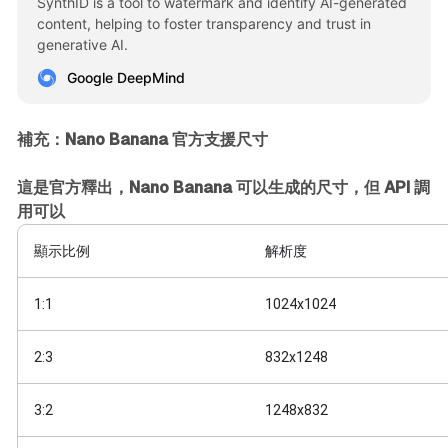
SynthID is a tool to watermark and identify AI-generated
content, helping to foster transparency and trust in
generative AI.
Google DeepMind
補充：Nano Banana 官方支援尺寸
這是官方釋出，Nano Banana 可以生成的尺寸，但 API 調
用可以
顯示比例
解析度
1:1
1024x1024
2:3
832x1248
3:2
1248x832