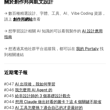
關於創作邦與凱文設計
→ 數百種精選設計、字體、工具、AI、Vibe Coding 資源，
請上
創作邦網站
查看
→ 想學習設計相關 AI 知識的可以看我製作的
AI 設計應用
指南
→ 想透過其他社群平台追蹤我，都可以在
我的 Portaly
找
到相關連結
近期電子報
#047
AI 出現後，我如何學習
#046
我怎麼用 AI Agent 的
#045
給非設計師的 3 個基礎設計觀念
#044
想用 Claude 做出好看的圖卡？這 4 個關鍵不能省
#043
AI 工具怎麼挑？適合自己的才是最好的