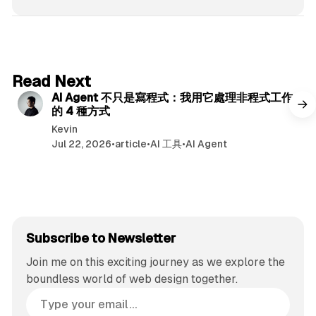
6 min read
Read Next
AI Agent 不只是寫程式：我用它處理非程式工作
的 4 種方式
Kevin
Jul 22, 2026
•
article
•
AI 工具
•
AI Agent
Subscribe to Newsletter
Join me on this exciting journey as we explore the
boundless world of web design together.