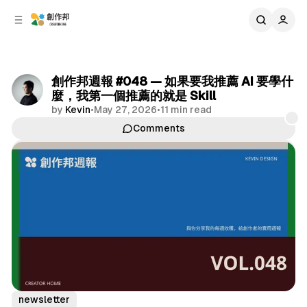
C
S
o
i
d
n
e
t
b
e
創作邦週報 #048 — 如果要我推薦 AI 要學什
n
a
麼，我第一個推薦的就是 Skill
r
t
by
Kevin
•
May 27, 2026
•
11 min read
Comments
Share
newsletter