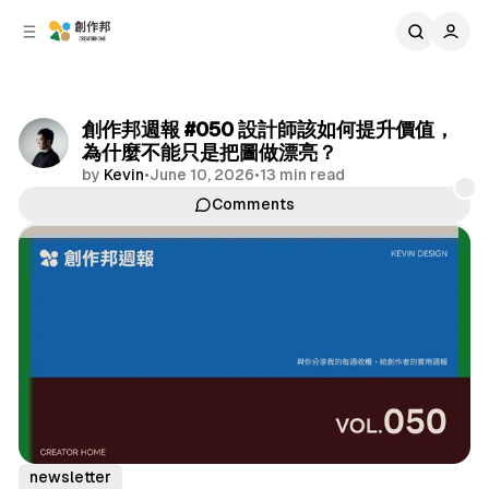
C
S
o
i
d
n
e
t
b
e
創作邦週報 #050 設計師該如何提升價值，
n
a
為什麼不能只是把圖做漂亮？
r
t
by
Kevin
•
June 10, 2026
•
13 min read
Comments
Share
newsletter