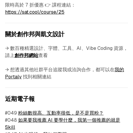
限時高於 7 折優惠 👉 課程連結：
https://sat.cool/course/25
關於創作邦與凱文設計
→ 數百種精選設計、字體、工具、AI、Vibe Coding 資源，
請上
創作邦網站
查看
→ 想透過其他社群平台追蹤我或洽詢合作，都可以在
我的
Portaly
找到相關連結
近期電子報
#049
粉絲數很高、互動率很低，是不是買粉？
#048
如果要我推薦 AI 要學什麼，我第一個推薦的就是
Skill