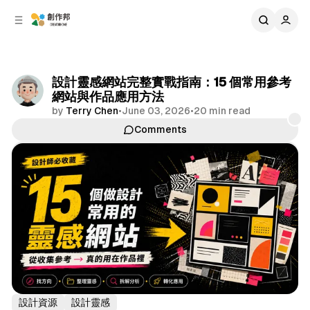
C
S
o
i
d
n
e
t
b
e
設計靈感網站完整實戰指南：15 個常用參考
n
a
網站與作品應用方法
r
t
by
Terry Chen
•
June 03, 2026
•
20 min read
Comments
Share
設計資源
設計靈感