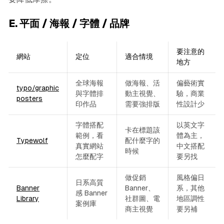
E. 平面 / 海報 / 字體 / 品牌
要注意的
網站
定位
適合情境
地方
全球海報
做海報、活
偏藝術實
typo/graphic
與字體排
動主視覺、
驗，商業
posters
印作品
需要強排版
性設計少
字體搭配
以英文字
卡在標題該
範例，看
體為主，
Typewolf
配什麼字的
真實網站
中文搭配
時候
怎麼配字
要另找
做促銷
風格偏日
日系高質
Banner
Banner、
系，其他
感 Banner
Library
社群圖、電
地區調性
案例庫
商主視覺
要另補