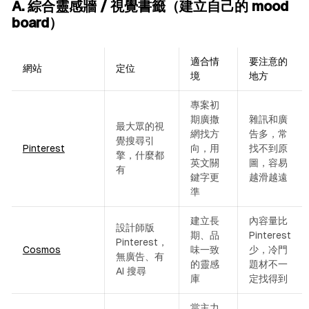
A. 綜合靈感牆 / 視覺書籤（建立自己的 mood
board）
適合情
要注意的
網站
定位
境
地方
專案初
期廣撒
雜訊和廣
最大眾的視
網找方
告多，常
覺搜尋引
Pinterest
向，用
找不到原
擎，什麼都
英文關
圖，容易
有
鍵字更
越滑越遠
準
建立長
內容量比
設計師版
期、品
Pinterest
Pinterest，
Cosmos
味一致
少，冷門
無廣告、有
的靈感
題材不一
AI 搜尋
庫
定找得到
當主力