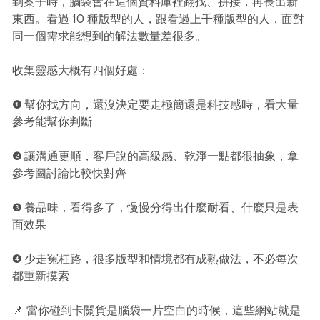
到案子時，腦袋會在這個資料庫裡翻找、拼接，再長出新
東西。看過 10 種版型的人，跟看過上千種版型的人，面對
同一個需求能想到的解法數量差很多。
收集靈感大概有四個好處：
❶ 幫你找方向，還沒決定要走極簡還是科技感時，看大量
參考能幫你判斷
❷ 讓溝通更順，客戶說的高級感、乾淨一點都很抽象，拿
參考圖討論比較快對齊
❸ 養品味，看得多了，慢慢分得出什麼耐看、什麼只是表
面效果
❹ 少走冤枉路，很多版型和情境都有成熟做法，不必每次
都重新摸索
📌 當你碰到卡關貨是腦袋一片空白的時候，這些網站就是