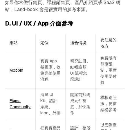
如果你常做行銷頁、課程銷售頁、產品介紹頁或 SaaS 網
站，Land-book 會是很實用的參考來源。
D. UI / UX / App 介面參考
要注意的
網站
定位
適合情境
地方
免費版有
真實 App
研究註冊、
額度限
截圖庫，收
結帳這類
Mobbin
制，重度
錄完整使用
UI 流程怎
使用要付
流程
麼設計
費
海量 UI
開案前找現
模板別照
Figma
Kit、設計
成元件當
搬，要當
Community
系統、
底，加快製
結構參考
icon、外掛
作
以國際產
把真實產品
設計一整段