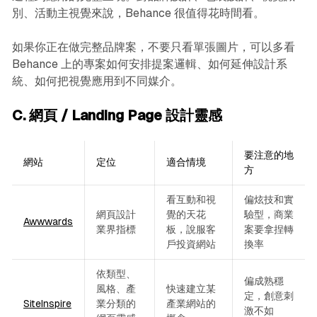
別、活動主視覺來說，Behance 很值得花時間看。
如果你正在做完整品牌案，不要只看單張圖片，可以多看
Behance 上的專案如何安排提案邏輯、如何延伸設計系
統、如何把視覺應用到不同媒介。
C. 網頁 / Landing Page 設計靈感
要注意的地
網站
定位
適合情境
方
看互動和視
偏炫技和實
網頁設計
覺的天花
驗型，商業
Awwwards
業界指標
板，說服客
案要拿捏轉
戶投資網站
換率
依類型、
偏成熟穩
風格、產
快速建立某
定，創意刺
SiteInspire
業分類的
產業網站的
激不如