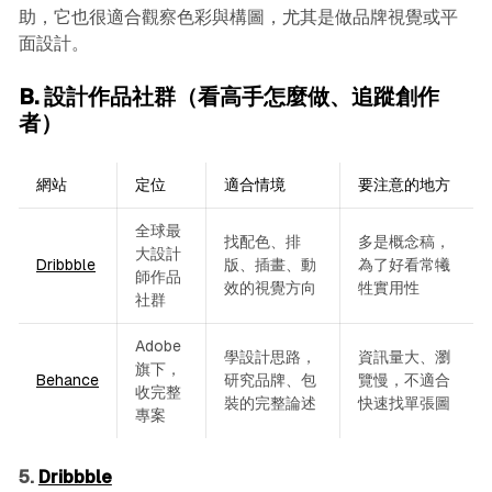
助，它也很適合觀察色彩與構圖，尤其是做品牌視覺或平
面設計。
B. 設計作品社群（看高手怎麼做、追蹤創作
者）
網站
定位
適合情境
要注意的地方
全球最
找配色、排
多是概念稿，
大設計
Dribbble
版、插畫、動
為了好看常犧
師作品
效的視覺方向
牲實用性
社群
Adobe
學設計思路，
資訊量大、瀏
旗下，
Behance
研究品牌、包
覽慢，不適合
收完整
裝的完整論述
快速找單張圖
專案
5.
Dribbble