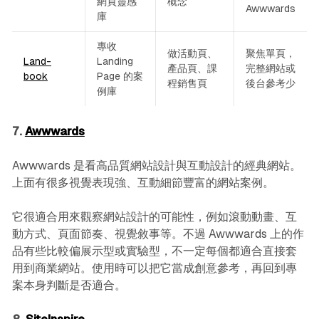
網頁靈感
概念
Awwwards
庫
專收
做活動頁、
聚焦單頁，
Land-
Landing
產品頁、課
完整網站或
book
Page 的案
程銷售頁
後台參考少
例庫
7.
Awwwards
Awwwards 是看高品質網站設計與互動設計的經典網站。
上面有很多視覺表現強、互動細節豐富的網站案例。
它很適合用來觀察網站設計的可能性，例如滾動動畫、互
動方式、頁面節奏、視覺敘事等。不過 Awwwards 上的作
品有些比較偏展示型或實驗型，不一定每個都適合直接套
用到商業網站。使用時可以把它當成創意參考，再回到專
案本身判斷是否適合。