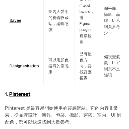
mood
偏平面、
圈內人愛用
board，
攝影、品
的視覺收藏
搭
Savee
牌，UI 和
站，編輯感
Figma
網頁參考
強
plugin
少
直接拉
圖
已有配
偏視覺氣
可以用顏色
色方
氛，UI 和
Designspiration
搜尋的靈感
向，要
網頁不是
庫
找對應
強項
視覺
1.
Pinterest
Pinterest 是最容易開始使用的靈感網站。它的內容非常
廣，從品牌設計、海報、包裝、攝影、穿搭、室內、UI 到
配色，都可以快速找到大量參考。