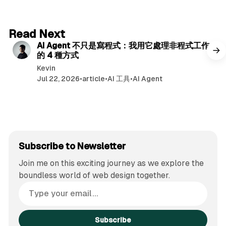
6 min read
Read Next
AI Agent 不只是寫程式：我用它處理非程式工作
的 4 種方式
Kevin
Jul 22, 2026
•
article
•
AI 工具
•
AI Agent
Subscribe to Newsletter
Join me on this exciting journey as we explore the
boundless world of web design together.
Subscribe