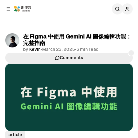
C
S
o
i
d
n
e
t
b
e
在 Figma 中使用 Gemini AI 圖像編輯功能：
n
a
完整指南
r
t
by
Kevin
•
March 23, 2025
•
6 min read
Comments
Share
article