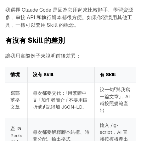
我選擇 Claude Code 是因為它用起來比較順手、學習資源
多，串接 API 和執行腳本都很方便。如果你習慣用其他工
具，一樣可以套用 Skill 的概念。
有沒有 Skill 的差別
讓我用實際例子來說明前後差異：
情境
沒有 Skill
有 Skill
說一句「幫我寫
寫部
每次都要交代：「用繁體中
一篇文章」，AI
落格
文」「加作者簡介」「不要用破
就按照規範產
文章
折號」「記得加 JSON-LD」
出
輸入 /ig-
產 IG
每次都要解釋腳本結構、時
script，AI 直
Reels
間分配、輸出格式
接按模板產出