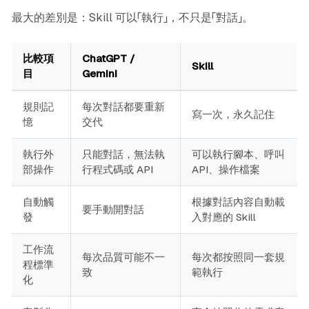
最大的差別是：Skill 可以「執行」，不只是「對話」。
比較項
ChatGPT /
Skill
目
Gemini
規則記
每次對話都要重新
寫一次，永久記住
憶
交代
執行外
只能對話，無法執
可以執行腳本、呼叫
部操作
行程式碼或 API
API、操作檔案
自動觸
根據對話內容自動載
要手動開對話
發
入對應的 Skill
工作流
每次品質可能不一
每次都按照同一套規
程標準
致
範執行
化