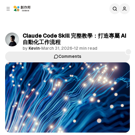
C
S
o
i
d
n
e
t
b
e
Claude Code Skill 完整教學：打造專屬 AI
n
a
自動化工作流程
r
t
by
Kevin
•
March 31, 2026
•
12 min read
Comments
Share