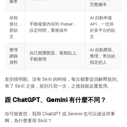
腳本
完整腳本
排程
AI 自動串接
發社
手動複製內容到 Publer，
API，一次排
群貼
設定時間，重複操作
好多平台的貼
文
文
整理
AI 自動爬取、
自己開瀏覽器、複製貼上、
網路
整理、寄信給
手動整理
資料
指定的人
差別很明顯。沒有 Skill 的時候，每次都要從頭解釋規則。
有了 Skill 之後，規則只寫一次，之後就能反覆套用。
跟 ChatGPT、Gemini 有什麼不同？
你可能會想：我用 ChatGPT 或 Gemini 也可以做這些事
啊，為什麼要用 Skill？