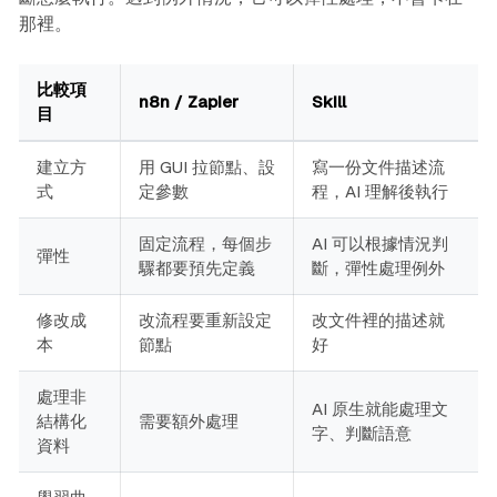
那裡。
比較項
n8n / Zapier
Skill
目
建立方
用 GUI 拉節點、設
寫一份文件描述流
式
定參數
程，AI 理解後執行
固定流程，每個步
AI 可以根據情況判
彈性
驟都要預先定義
斷，彈性處理例外
修改成
改流程要重新設定
改文件裡的描述就
本
節點
好
處理非
AI 原生就能處理文
結構化
需要額外處理
字、判斷語意
資料