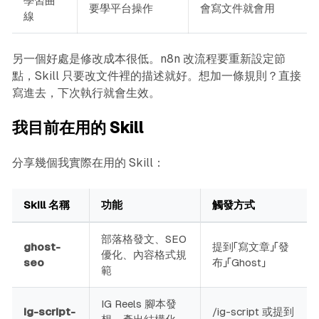
學習曲
要學平台操作
會寫文件就會用
線
另一個好處是修改成本很低。n8n 改流程要重新設定節
點，Skill 只要改文件裡的描述就好。想加一條規則？直接
寫進去，下次執行就會生效。
我目前在用的 Skill
分享幾個我實際在用的 Skill：
Skill 名稱
功能
觸發方式
部落格發文、SEO
ghost-
提到「寫文章」「發
優化、內容格式規
seo
布」「Ghost」
範
IG Reels 腳本發
ig-script-
/ig-script 或提到