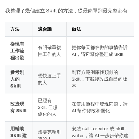
我整理了幾個建立 Skill 的方法，從最簡單到最完整都有：
方法
適合誰
做法
從現有
有明確重複
把你每天都在做的事情告訴
工作流
性工作的人
AI，請它幫你整理成 Skill
程出發
參考別
到官方範例庫找類似的
想快速上手
人的
Skill，下載後改成自己的版
的人
Skill
本
已經有
改造現
在使用過程中發現問題，請
Skill 但想
有 Skill
AI 幫你修改和優化
優化的人
用輔助
安裝 skill-creator 或 skill-
想要完整引
Skill 建
writer，讓 AI 一步步帶你建
導的人