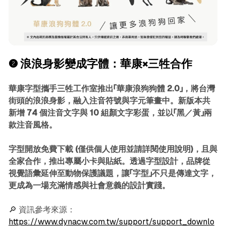
❷ 浪浪身影變成字體：華康×三牲合作
華康字型攜手三牲工作室推出「華康浪狗狗體 2.0」，將台灣
街頭的浪浪身影，融入注音符號與字元筆畫中。新版本共
新增 74 個注音文字與 10 組顏文字彩蛋，並以「黑／黃」兩
款注音風格。
字型開放免費下載 (僅供個人使用並請詳閱使用說明)，且與
全家合作，推出專屬小卡與貼紙。透過字型設計，品牌從
視覺語彙延伸至動物保護議題，讓「字型」不只是傳達文字，
更成為一場充滿情感與社會意義的設計實踐。
🔎 資訊參考來源：
https://www.dynacw.com.tw/support/support_downlo