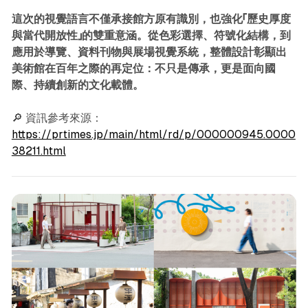
這次的視覺語言不僅承接館方原有識別，也強化「歷史厚度
與當代開放性」的雙重意涵。從色彩選擇、符號化結構，到
應用於導覽、資料刊物與展場視覺系統，整體設計彰顯出
美術館在百年之際的再定位：不只是傳承，更是面向國
際、持續創新的文化載體。
🔎 資訊參考來源：
https://prtimes.jp/main/html/rd/p/000000945.0000
38211.html