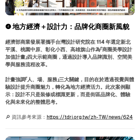
❹
地方經濟＋設計力：品牌化商圈新風貌
經濟部商業發展署攜手台灣設計研究院在 114 年選定新北
平溪、桃園中原、彰化小西、高雄旗山作為「商圈美學設計
加值計畫」四大示範商圈，通過設計導入品牌識別、空間美
學與服務流程改革。
計畫強調「人、場、服務」三大關鍵，目的在於透過視覺與體
驗設計提升商圈魅力，轉化為地方經濟活力。此次案例顯
示：設計不只是裝修或標識更新，而是街區品牌化、體驗
化與未來化的整體思考。
🔎 資訊參考來源：
https://tdri.org.tw/zh-TW/news/624