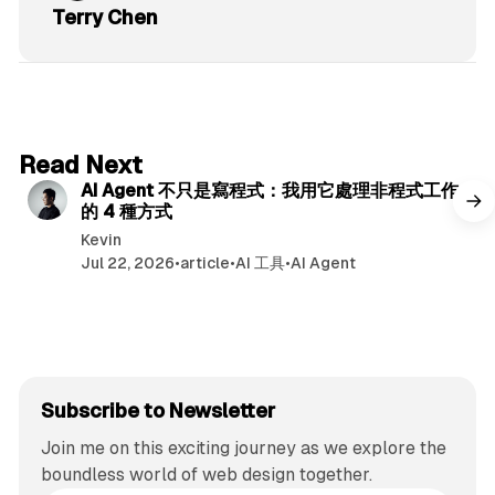
Terry Chen
6 min read
Read Next
AI Agent 不只是寫程式：我用它處理非程式工作
的 4 種方式
Kevin
Jul 22, 2026
•
article
•
AI 工具
•
AI Agent
Subscribe to Newsletter
Join me on this exciting journey as we explore the
boundless world of web design together.