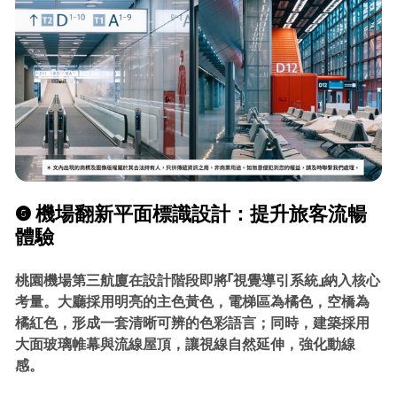
❺ 機場翻新平面標識設計：提升旅客流暢
體驗
桃園機場第三航廈在設計階段即將「視覺導引系統」納入核心
考量。大廳採用明亮的主色黃色，電梯區為橘色，空橋為
橘紅色，形成一套清晰可辨的色彩語言；同時，建築採用
大面玻璃帷幕與流線屋頂，讓視線自然延伸，強化動線
感。