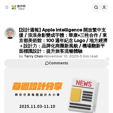
C
S
o
i
d
n
e
t
b
e
[設計週報] Apple Intelligence 開放繁中支
n
a
援 / 浪浪身影變成字體：華康×三牲合作 / 東
r
t
京都美術館：100 週年紀念 Logo / 地方經濟
＋設計力：品牌化商圈新風貌 / 機場翻新平
面標識設計：提升旅客流暢體驗
by
Terry Chen
•
November 10, 2025
•
5 min read
Comments
Share