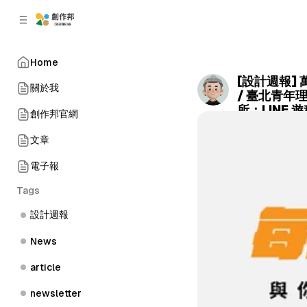
C
S
o
i
d
n
e
t
Home
b
e
[設計週報]
n
a
關於我
/ 臺北青年理
r
t
所：LINE 
創作邦官網
by
Terry Chen
•
文章
電子報
Tags
設計週報
News
article
newsletter