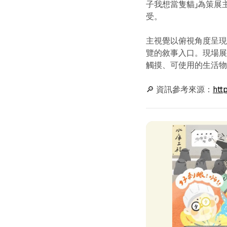
子我想當隻貓」為策展
受。
主視覺以俯視角度呈現
覽的敘事入口。現場
觸摸、可使用的生活
🔎 資訊參考來源：
htt