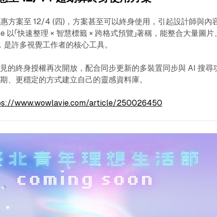
黑五優惠方案至 12/4 (四)，方案甚至可以終身使用，引起設計師與內
e 以「快速整理 × 智慧標籤 × 跨格式預覽」著稱，能整合大量圖片
材，是許多視覺工作者的核心工具。
見的終身授權再次開放，配合同步更新的多裝置同步與 AI 搜尋
長期、更穩定的方式建立自己的靈感資料庫。
ps://www.wowlavie.com/article/250026450