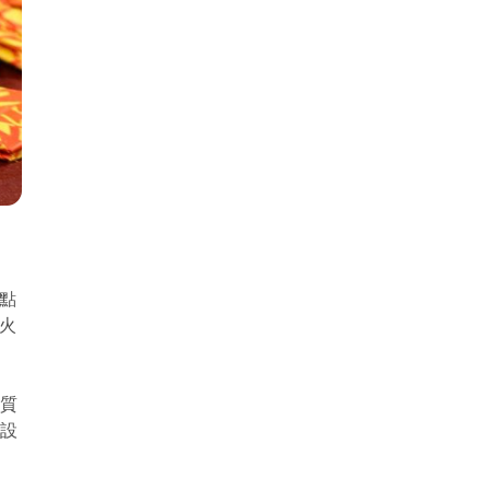
焦點
香火
材質
品設