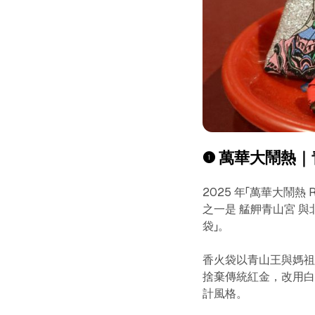
❶ 萬華大鬧熱｜
2025 年「萬華大鬧熱 R
之一是 艋舺青山宮 與北
袋」。
香火袋以青山王與媽
捨棄傳統紅金，改用
計風格。