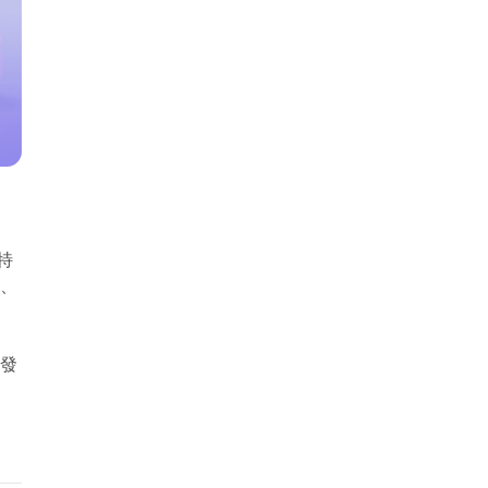
特
出、
能發