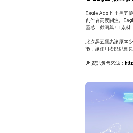
Eagle App 推出
創作者高度關注。Eagl
靈感、截圖與 UI 素
此次黑五優惠讓原本少
能，讓使用者能以更
🔎 資訊參考來源：
htt