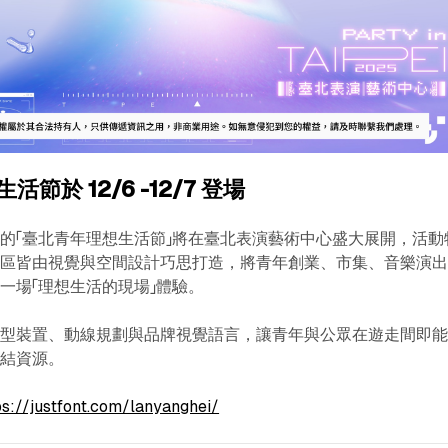
節於 12/6 -12/7 登場
的「臺北青年理想生活節」將在臺北表演藝術中心盛大展開，活動
每區皆由視覺與空間設計巧思打造，將青年創業、市集、音樂演
一場「理想生活的現場」體驗。
大型裝置、動線規劃與品牌視覺語言，讓青年與公眾在遊走間即
連結資源。
ps://justfont.com/lanyanghei/