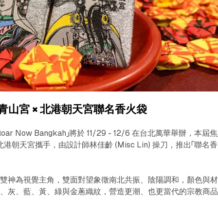
青山宮 × 北港朝天宮聯名香火袋
oar Now Bangkah」將於 11/29 - 12/6 在台北萬華舉辦，本屆
港朝天宮攜手，由設計師林佳齡 (Misc Lin) 操刀，推出「聯名
祖雙神為視覺主角，雙面對望象徵南北共振、陰陽調和，顏色與
白、灰、藍、黃、綠與金蔥織紋，營造更潮、也更當代的宗教商