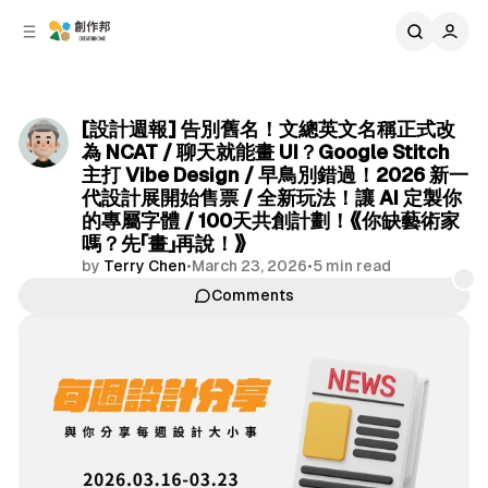
C
S
o
i
d
n
e
t
b
e
[設計週報] 告別舊名！文總英文名稱正式改
n
a
為 NCAT / 聊天就能畫 UI？Google Stitch
r
t
主打 Vibe Design / 早鳥別錯過！2026 新一
代設計展開始售票 / 全新玩法！讓 AI 定製你
的專屬字體 / 100天共創計劃！《你缺藝術家
嗎？先「畫」再說！》
by
Terry Chen
•
March 23, 2026
•
5 min read
Comments
Share