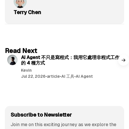
Terry Chen
6 min read
Read Next
AI Agent 不只是寫程式：我用它處理非程式工作
的 4 種方式
Kevin
Jul 22, 2026
•
article
•
AI 工具
•
AI Agent
Subscribe to Newsletter
Join me on this exciting journey as we explore the