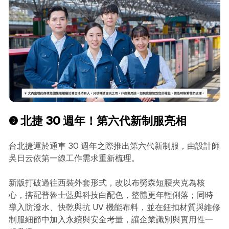
❸ 北捷 30 週年！第六代新制服亮相
台北捷運於通車 30 週年之際推出第六代新制服，由設計師
吳日云依第一線工作需求重新梳理。
新版打破過往西裝外套形式，改以布勞森短腰夾克為核
心，搭配普魯士藍與科技白配色，整體更年輕俐落；同時
導入防潑水、快乾與抗 UV 機能布料，並在鈕扣材質與維修
制服細節中加入永續與安全考量，讓企業識別與實用性一