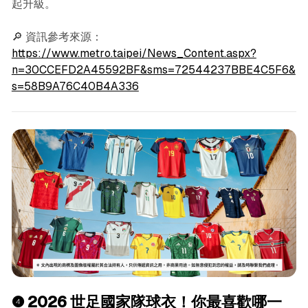
起升級。
🔎 資訊參考來源：
https://www.metro.taipei/News_Content.aspx?
n=30CCEFD2A45592BF&sms=72544237BBE4C5F6&
s=58B9A76C40B4A336
❹
2026 世足國家隊球衣！你最喜歡哪一