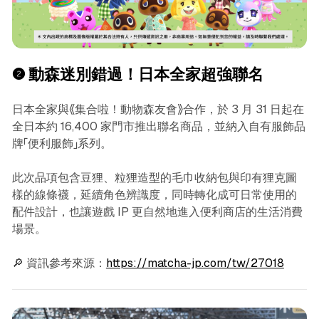
❷ 動森迷別錯過！日本全家超強聯名
日本全家與《集合啦！動物森友會》合作，於 3 月 31 日起在
全日本約 16,400 家門市推出聯名商品，並納入自有服飾品
牌「便利服飾」系列。
此次品項包含豆狸、粒狸造型的毛巾收納包與印有狸克圖
樣的線條襪，延續角色辨識度，同時轉化成可日常使用的
配件設計，也讓遊戲 IP 更自然地進入便利商店的生活消費
場景。
🔎 資訊參考來源：
https://matcha-jp.com/tw/27018