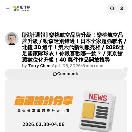
C
S
o
i
d
n
e
t
b
e
[設計週報] 樂桃航空品牌升級！樂桃航空品
n
a
牌升級 / 動森迷別錯過！日本全家超強聯名 /
r
t
北捷 30 週年！第六代新制服亮相 / 2026世
足國家隊球衣！你最喜歡哪一款？ / 東京館
藏數位化升級！40 萬件作品開放搜尋
by
Terry Chen
•
April 06, 2026
•
5 min read
Comments
Share