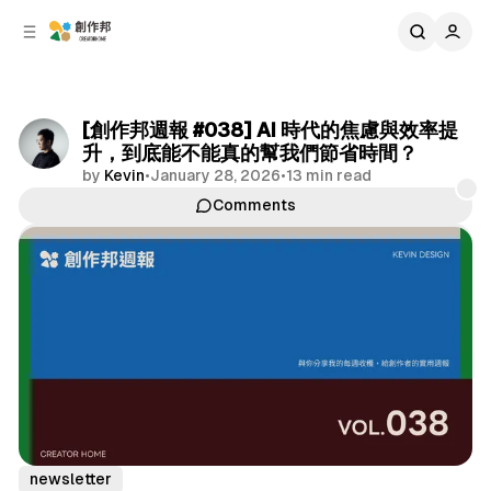
C
S
o
i
d
n
e
t
b
e
[創作邦週報 #038] AI 時代的焦慮與效率提
n
a
升，到底能不能真的幫我們節省時間？
r
t
by
Kevin
•
January 28, 2026
•
13 min read
Comments
Share
newsletter