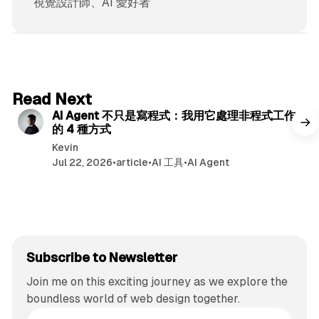
視覺設計師、AI 愛好者
6 min read
Read Next
AI Agent 不只是寫程式：我用它處理非程式工作
的 4 種方式
Kevin
Jul 22, 2026
•
article
•
AI 工具
•
AI Agent
Subscribe to Newsletter
Join me on this exciting journey as we explore the
boundless world of web design together.