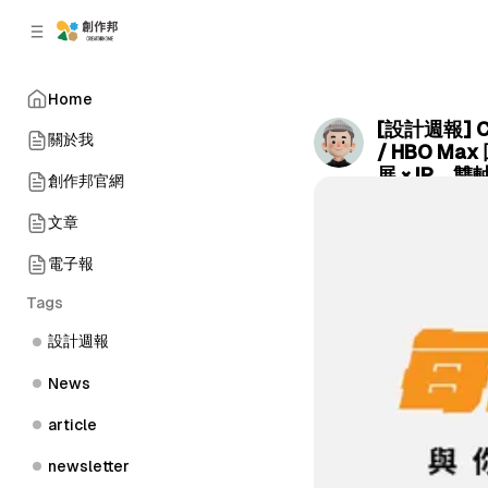
C
S
o
i
d
n
e
t
Home
b
e
[設計週報] C
n
a
關於我
/ HBO M
r
t
展 × IP，
創作邦官網
by
Terry Chen
•
文章
電子報
Tags
設計週報
News
article
newsletter