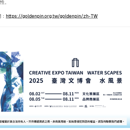
域性。
網：
https://goldenpin.org.tw/goldenpin/zh-TW