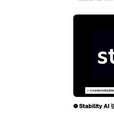
❷
Stability