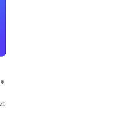
直接
化使