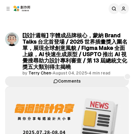
C
S
o
i
d
n
e
t
b
e
[設計週報] 字體成品牌核心，蒙納 Brand
n
a
Talks 台北首登場 / 2025 世界插畫獎入圍名
r
t
單，展現全球創意風貌 / Figma Make 全面
上線，AI 快速生成原型 / USPTO 推出 AI 視
覺搜尋助力設計專利審查 / 第 13 屆總統文化
獎五大類別得主揭曉
by
Terry Chen
•
August 04, 2025
•
4 min read
Comments
Share