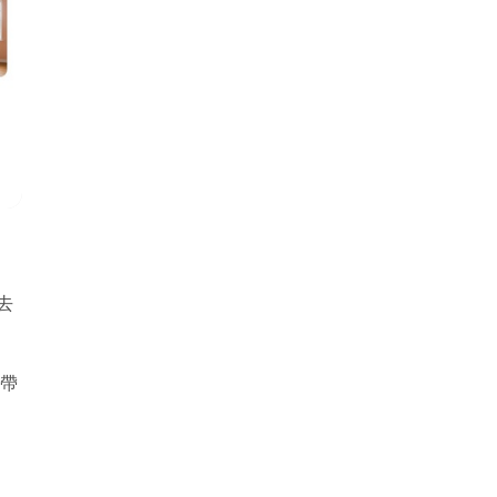
去
者帶
注