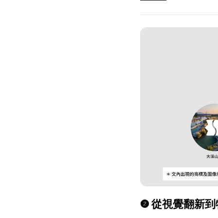
❷
從視覺翻新到