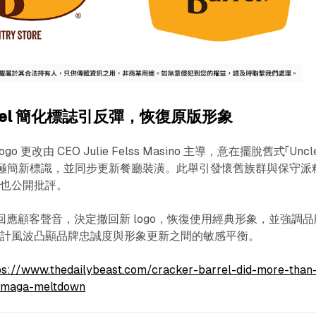
Barrel 簡化標誌引反彈，恢復原版形象
次 logo 更改由 CEO Julie Felss Masino 主導，意在擺脫舊式「Uncl
，打造極簡新標識，並同步更新餐廳裝潢。此舉引發懷舊族群與保守派
普也公開批評。
arrel 回應顧客聲音，決定撤回新 logo，恢復使用經典形象，並強調
設計風波凸顯品牌忠誠度與形象更新之間的敏感平衡。
ps://www.thedailybeast.com/cracker-barrel-did-more-than
-maga-meltdown󠀠