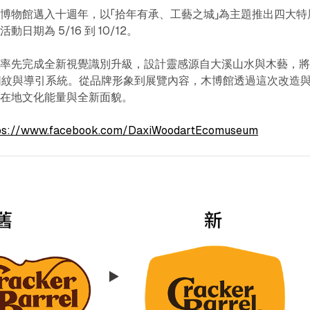
博物館邁入十週年，以「拾年有承、工藝之城」為主題推出四大特
日期為 5/16 到 10/12。
已率先完成全新視覺識別升級，設計靈感源自大溪山水與木藝，
幾何圖紋與導引系統。從品牌形象到展覽內容，木博館透過這次改造
的在地文化能量與全新面貌。
ps://www.facebook.com/DaxiWoodartEcomuseum