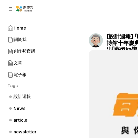
C
S
o
i
d
n
e
t
Home
b
e
[設計週報] 
n
a
關於我
博館十年慶典 
r
t
出「藝術ka
創作邦官網
by
Terry Chen
•
文章
電子報
Tags
設計週報
News
article
newsletter