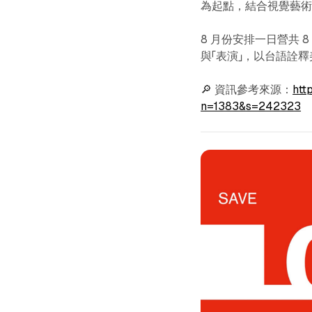
為起點，結合視覺藝
8 月份安排一日營共 8
與「表演」，以台語詮
🔎 資訊參考來源：
htt
n=1383&s=242323