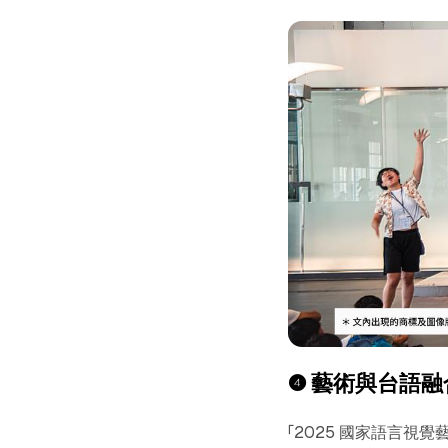
❹
藝術與台語融
「2025 國家語言視