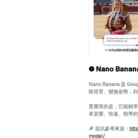
❶
Nano Bana
Nano Banana 是
除背景、變換姿勢，
更厲害的是，它能精
來直覺、快速、精準
🔎 資訊參考來源：
htt
model/