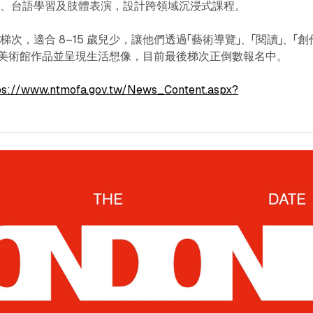
術、台語學習及肢體表演，設計跨領域沉浸式課程。
 梯次，適合 8–15 歲兒少，讓他們透過「藝術導覽」、「閱讀」、「創
釋美術館作品並呈現生活想像，目前最後梯次正倒數報名中。
ps://www.ntmofa.gov.tw/News_Content.aspx?