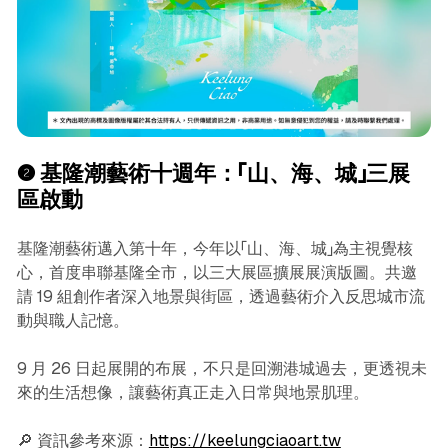
❷
基隆潮藝術十週年：「山、海、城」三展
區啟動
基隆潮藝術邁入第十年，今年以「山、海、城」為主視覺核
心，首度串聯基隆全市，以三大展區擴展展演版圖。共邀
請 19 組創作者深入地景與街區，透過藝術介入反思城市流
動與職人記憶。
9 月 26 日起展開的布展，不只是回溯港城過去，更透視未
來的生活想像，讓藝術真正走入日常與地景肌理。
🔎 資訊參考來源：
https://keelungciaoart.tw