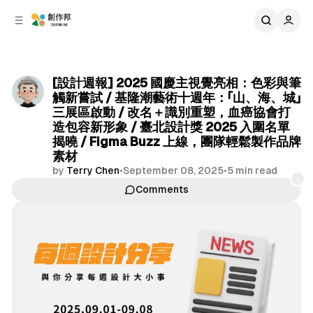
C
S
o
i
d
n
e
t
b
e
[設計週報] 2025 國慶主視覺亮相：色彩與筆
n
a
觸新嘗試 / 基隆潮藝術十週年：「山、海、城」
r
t
三展區啟動 / 改名＋識別重塑，血癌協會打
造包容新形象 / 臺北設計獎 2025 入圍名單
揭曉 / Figma Buzz 上線，團隊輕鬆製作品牌
素材
by
Terry Chen
•
September 08, 2025
•
5 min read
Comments
Share