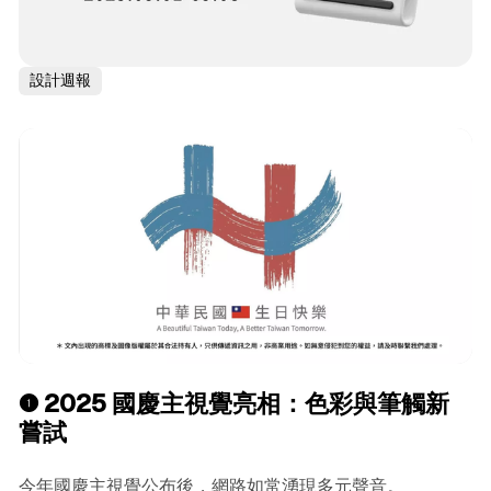
設計週報
❶
2025 國慶主視覺亮相：色彩與筆觸新
嘗試
今年國慶主視覺公布後，網路如常湧現多元聲音。