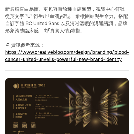
新名稱直白易懂、更包容百餘種血癌類型，視覺中心符號
從英文字 "U" 衍生出「血滴」標誌，象徵團結與生命力。搭配
自訂字體 BC United Sans 以及清晰溫暖的溝通語調，品牌
形象跨越臨床感，向「真實人情」靠攏。
🔎 資訊參考來源：
https://www.creativebloq.com/design/branding/blood-
cancer-united-unveils-powerful-new-brand-identity