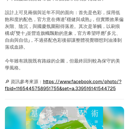
設計上可見兩個與近年不同的面向：首先是色彩，採用低
飽和度的配色，官方意在傳達「穩健與成熟」，但實際效果偏
灰階、陰沉，與國慶氛圍顯得落差。其次是筆觸，以刷痕
構成「雙十」並營造旗幟飄動的意象，官方希望呼應「多元、
自由與自信」，不過搭配色彩後卻讓整體視覺聯想到油漆剝
落或血跡。
今年雖有跳脫既有路線的企圖，但最終回到較為保守的美
學風格。
🔎 資訊參考來源：
https://www.facebook.com/photo/?
fbid=1165445758951755&set=a.339516141544725