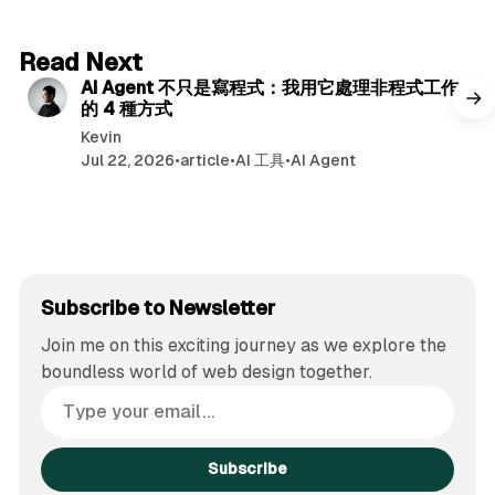
6 min read
Read Next
AI Agent 不只是寫程式：我用它處理非程式工作
的 4 種方式
Kevin
Jul 22, 2026
•
article
•
AI 工具
•
AI Agent
Subscribe to Newsletter
Join me on this exciting journey as we explore the
boundless world of web design together.
Subscribe