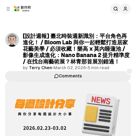
C
S
o
i
d
n
e
t
b
e
[設計週報] 臺北時裝週新識別：平台角色再
n
a
進化！ / Bloom Lab 與你一起輕鬆打造居家
r
t
花藝美學 / 必須收藏！樂高 x 莫內睡蓮池 /
影像生成進化：Nano Banana 2 提升精準度
/ 在找台南藝術展？林青那首展別錯過！
by
Terry Chen
•
March 02, 2026
•
5 min read
Comments
Share