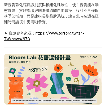
新視覺強化縮寫識別度與模組化延展性，使主視覺能在動
態媒體、實體場域與國際溝通間自由轉換。設計不再僅服
務季節檔期，而是建構長期品牌系統，讓台北時裝週在亞
洲時尚語境中更清晰發聲。
🔎 資訊參考來源：
https://www.tdri.org.tw/zh-
TW/news/670