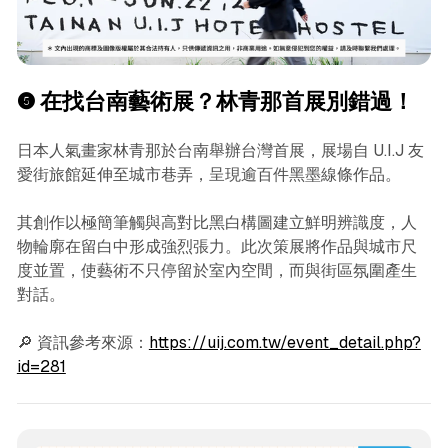
❺ 在找台南藝術展？林青那首展別錯過！
日本人氣畫家林青那於台南舉辦台灣首展，展場自 U.I.J 友
愛街旅館延伸至城市巷弄，呈現逾百件黑墨線條作品。
其創作以極簡筆觸與高對比黑白構圖建立鮮明辨識度，人
物輪廓在留白中形成強烈張力。此次策展將作品與城市尺
度並置，使藝術不只停留於室內空間，而與街區氛圍產生
對話。
🔎 資訊參考來源：
https://uij.com.tw/event_detail.php?
id=281