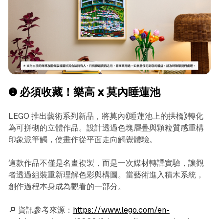
❸ 必須收藏！樂高 x 莫內睡蓮池
LEGO 推出藝術系列新品，將莫內《睡蓮池上的拱橋》轉化
為可拼砌的立體作品。設計透過色塊層疊與顆粒質感重構
印象派筆觸，使畫作從平面走向觸覺體驗。
這款作品不僅是名畫複製，而是一次媒材轉譯實驗，讓觀
者透過組裝重新理解色彩與構圖。當藝術進入積木系統，
創作過程本身成為觀看的一部分。
🔎 資訊參考來源：
https://www.lego.com/en-