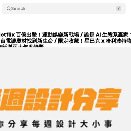
Search
Netflix 百億出擊！運動娛樂新戰場 / 誰是 AI 生態系贏
！台電讓廢材找到新生命 / 限定收藏！星巴克 x 哈利波特聯
總新增兩大年度特獎
March 16, 2026
•
5 min read