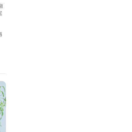
顯
完
再