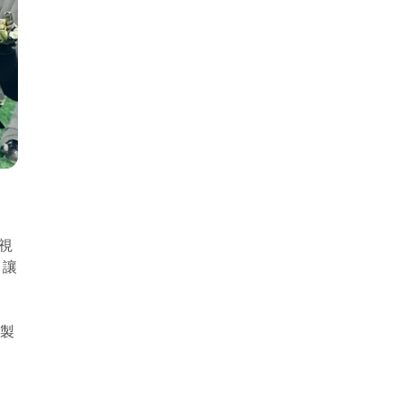
事視
，讓
影製