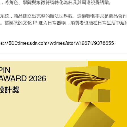
感，將角色、學院與象徵符號轉化為杯具與周邊視覺語彙。
樣系統，商品建立出完整的魔法世界觀。這類聯名不只是商品合
。當熟悉的文化 IP 進入日常器物，消費者也能在日常生活中延
ps://500times.udn.com/wtimes/story/12671/9378655