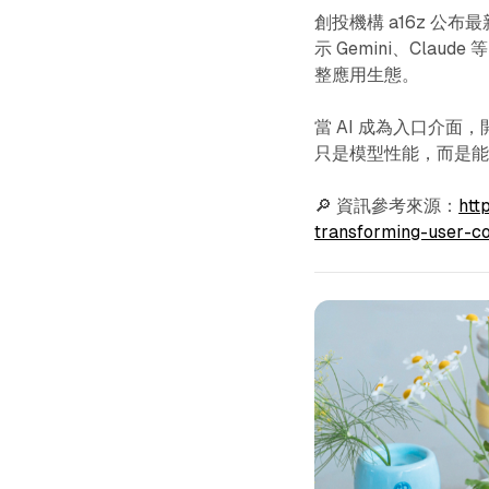
創投機構 a16z 公布
示 Gemini、Cla
整應用生態。
當 AI 成為入口介
只是模型性能，而是能否
🔎 資訊參考來源：
htt
transforming-user-c