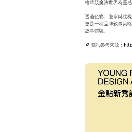
格華茲魔法世界為靈
透過色彩、徽章與紋
更是一種品牌敘事策略
故事體驗。
🔎 資訊參考來源：
htt