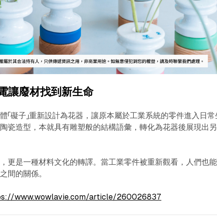
台電讓廢材找到新生命
體「礙子」重新設計為花器，讓原本屬於工業系統的零件進入日常
與陶瓷造型，本就具有雕塑般的結構語彙，轉化為花器後展現出
用，更是一種材料文化的轉譯。當工業零件被重新觀看，人們也
活之間的關係。
ps://www.wowlavie.com/article/260026837