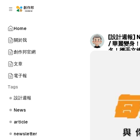
C
S
o
i
d
n
e
t
Home
b
e
[設計週報] 
n
a
關於我
/ 華麗變身
r
t
名！攜手文
創作邦官網
by
Terry Chen
•
文章
電子報
Tags
設計週報
News
article
newsletter