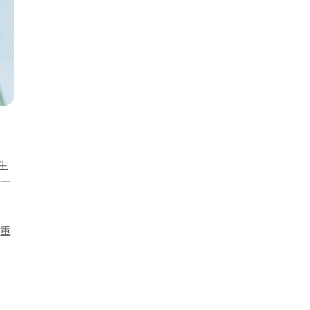
生
另一
能重