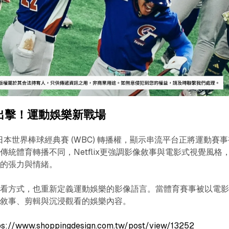
 百億出擊！運動娛樂新戰場
取得日本世界棒球經典賽 (WBC) 轉播權，顯示串流平台正將運動賽
傳統體育轉播不同，Netflix更強調影像敘事與電影式視覺風格
般的張力與情緒。
觀看方式，也重新定義運動娛樂的影像語言。當體育賽事被以電
被敘事、剪輯與沉浸觀看的娛樂內容。
ps://www.shoppingdesign.com.tw/post/view/13252