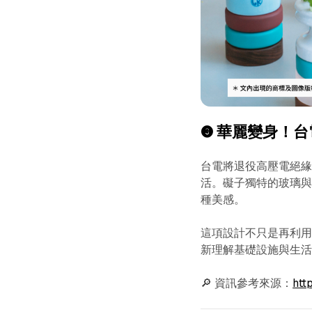
❸ 華麗變身！
台電將退役高壓電絕緣
活。礙子獨特的玻璃
種美感。
這項設計不只是再利
新理解基礎設施與生
🔎 資訊參考來源：
htt