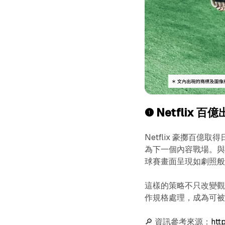
❶ Netflix
Netflix 豪擲百億
為下一個內容戰場。與
球賽畫面呈現如劇照
這樣的策略不只改變
作規格處理，成為可
🔎 資訊參考來源：
htt