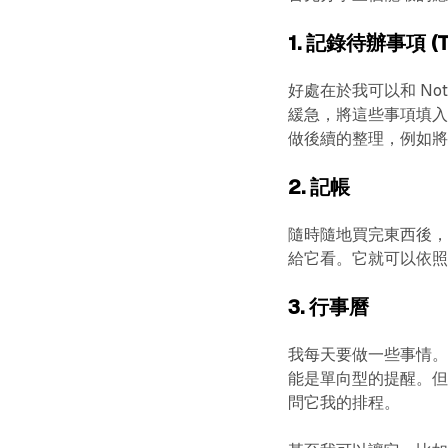
1. 記錄待辦事項 (T
好處在於我可以和 No
緩急，將這些事項填
做後續的整理，例如
2. 記帳
隨時隨地買完東西後，我
給它看。它就可以依照我
3. 行事曆
我每天要做一些事情
能是單向型的提醒。
問它我的排程。