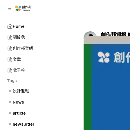
C
S
o
i
d
n
e
t
Home
b
e
創作邦週報 #0
n
a
關於我
by
Kevin
•
March
r
t
創作邦官網
文章
電子報
Tags
設計週報
News
article
newsletter