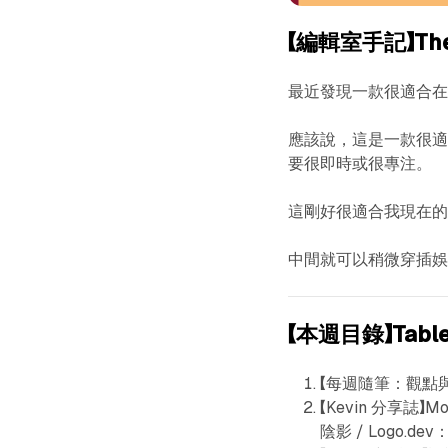
【編輯室手記】The E
最近發現一款很適合在 Vi
應該說，這是一款很適
要很即時或很專注。
這剛好很適合我現在的
中間就可以稍微穿插
【本週目錄】Table 
【每週隨筆：觀點與實
【Kevin 分享誌】Mo
陰影 / Logo.de